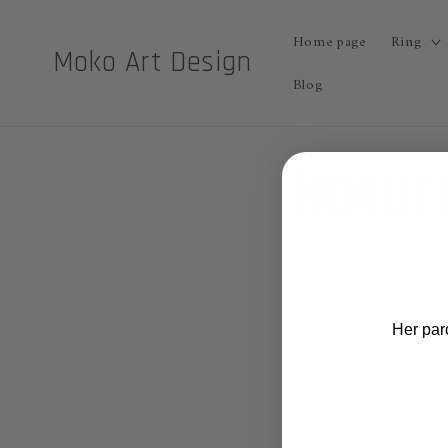
Skip to
content
Home page
Ring
Moko Art Design
Blog
Natur
Her par