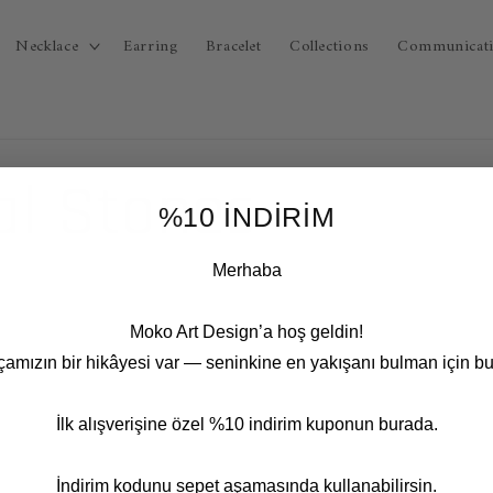
Necklace
Earring
Bracelet
Collections
Communicat
al Stones
%10 İNDİRİM
Merhaba
Moko Art Design’a hoş geldin!
çamızın bir hikâyesi var — seninkine en yakışanı bulman için bu
İlk alışverişine özel %10 indirim kuponun burada.
İndirim kodunu sepet aşamasında kullanabilirsin.