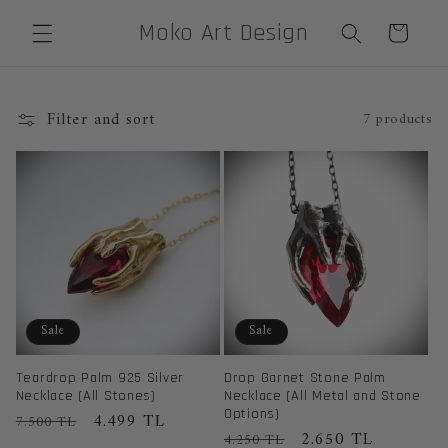
Skip to
Moko Art Design
Cart
content
Filter and sort
7 products
Sale
Sale
Teardrop Palm 925 Silver
Drop Garnet Stone Palm
Necklace (All Stones)
Necklace (All Metal and Stone
Options)
Regular
Sale
4.499 TL
7.500 TL
Regular
Sale
2.650 TL
4.250 TL
price
price