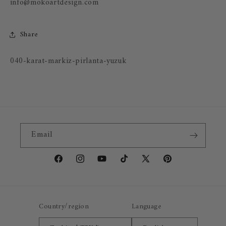
info@mokoartdesign.com
Share
SKU:
040-karat-markiz-pirlanta-yuzuk
Email
Facebook
Instagram
YouTube
TikTok
X
Pinterest
(Twitter)
Country/region
Language