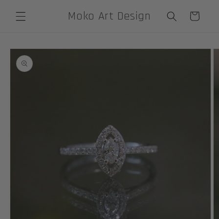
Skip to
Moko Art Design
Cart
content
Skip to
product
information