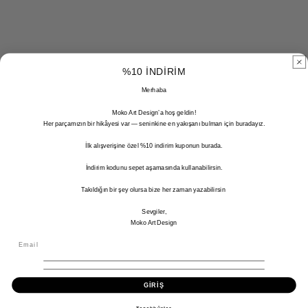
%10 İNDİRİM
Merhaba
Moko Art Design’a hoş geldin!
Her parçamızın bir hikâyesi var — seninkine en yakışanı bulman için buradayız.
İlk alışverişine özel %10 indirim kuponun burada.
İndirim kodunu sepet aşamasında kullanabilirsin.
Takıldığın bir şey olursa bize her zaman yazabilirsin
Sevgiler,
Moko Art Design
GİRİŞ