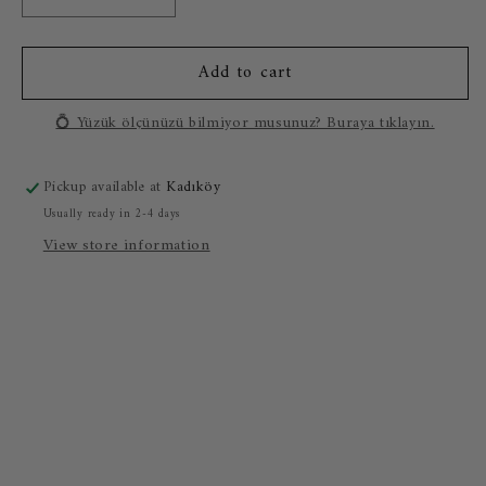
Decrease
Increase
quantity
quantity
for
for
Add to cart
0.40
0.40
Carat
Carat
Marquise
Marquise
💍 Yüzük ölçünüzü bilmiyor musunuz? Buraya tıklayın.
Diamond
Diamond
Ring
Ring
Pickup available at
Kadıköy
Usually ready in 2-4 days
View store information