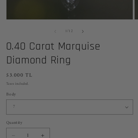
Open
O
media
m
of
1
2
1
/
12
in
in
modal
m
0.40 Carat Marquise
Diamond Ring
Regular
53.000 TL
price
Taxes included.
Body
Quantity