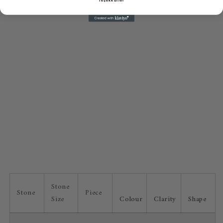
Teşekkürler
Stone
Stone
Piece
Size
Colour
Clarity
Shape