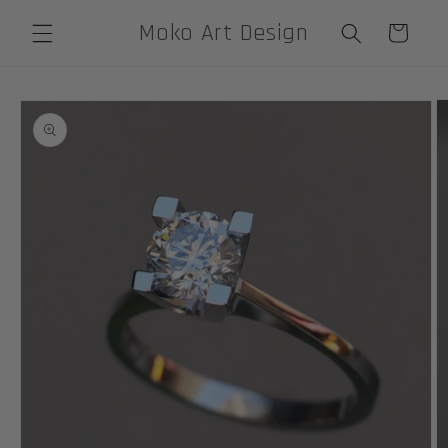
Skip to
Moko Art Design
Cart
content
Skip to
product
information