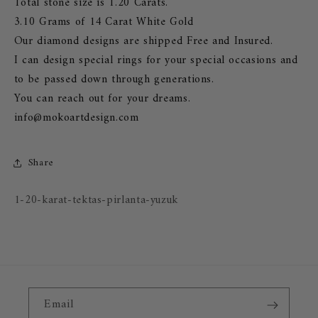
Total stone size is 1.20 Carats.
3.10 Grams of 14 Carat White Gold
Our diamond designs are shipped Free and Insured.
I can design special rings for your special occasions and
to be passed down through generations.
You can reach out for your dreams.
info@mokoartdesign.com
Share
SKU:
1-20-karat-tektas-pirlanta-yuzuk
Email